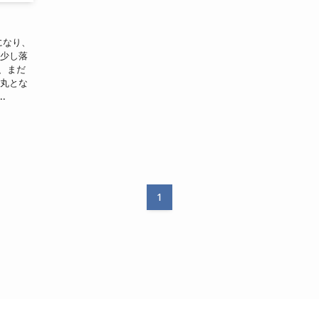
になり、
が少し落
、まだ
一丸とな
.
1