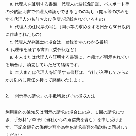
a. 代理人を証明する書類、代理人の運転免許証、パスポート等
の公的証明書で代理人確認ができるものの写し（開示等の求めを
する代理人の名前および住所が記載されているもの）
b. 代理人の住民票の写し（開示等の求めをする日から30日以内
に作成されたもの）
c. 代理人が弁護士の場合は、登録番号のわかる書類
B. 代理権を証する書面（委任状など）
a. 本人または代理人を証明する書類に、本籍地が明示されてい
る場合は、消去していただて結構です。
b. 本人または代理人を証明する書類は、当社が入手してから2
か月以内に責任を持って廃棄いたします。
2. 「開示等の請求」の手数料及びその徴収方法
利用目的の通知又は開示の請求の場合にのみ、１回の請求につ
き、手数料1,000円（当社からの返信費を含む）を申し受けま
す。下記金額分の郵便定額小為替を請求書類の郵送時に同封して
ください。