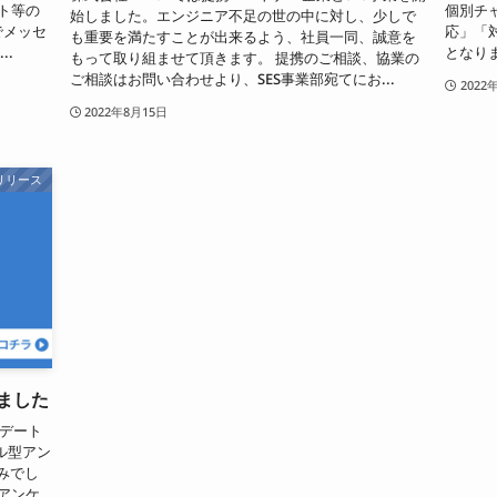
ト等の
個別チ
始しました。エンジニア不足の世の中に対し、少しで
でメッセ
応」「
も重要を満たすことが出来るよう、社員一同、誠意を
..
となりま
もって取り組ませて頂きます。 提携のご相談、協業の
ご相談はお問い合わせより、SES事業部宛てにお...
2022
2022年8月15日
リリース
しました
プデート
ル型アン
みでし
アンケ