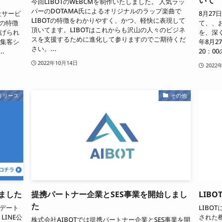
今回LIBOTのWEBCMを制作いたしました。 人気ラッ
パーのDOTAMA氏によるオリジナルのラップ楽曲で
社サービ
8月27
LIBOTの特徴をわかりやすく、かつ、軽快に表現して
スの特徴
て、、
頂いてます。LIBOTはこれからも沢山の人々のビジネ
挙げられ
を、深く
スを支援するために進化して参りますのでご期待くだ
の集客シ
年8月2
さい。...
.
20：00
2022年10月14日
2022
リリース
その他
しました
提携パートナー企業とSES事業を開始しまし
LIB
た
プデート
LIBO
INE公
された
株式会社AIBOTでは提携パートナー企業とSES事業を開