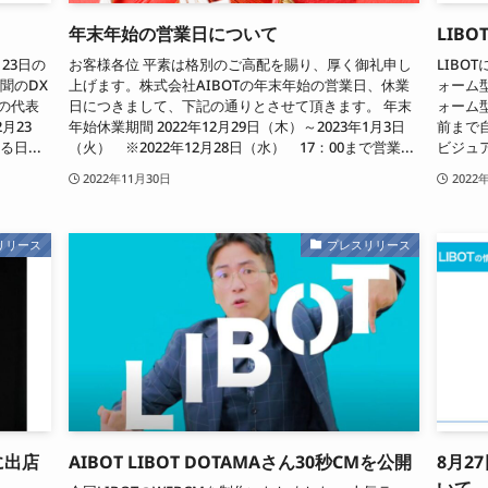
年末年始の営業日について
LIB
月23日の
お客様各位 平素は格別のご高配を賜り、厚く御礼申し
LIBO
聞のDX
上げます。株式会社AIBOTの年末年始の営業日、休業
ォーム
の代表
日につきまして、下記の通りとさせて頂きます。 年末
ォーム
月23
年始休業期間 2022年12月29日（木）～2023年1月3日
前まで
日...
（火） ※2022年12月28日（水） 17：00まで営業...
ビジュ
2022年11月30日
2022
リリース
プレスリリース
に出店
AIBOT LIBOT DOTAMAさん30秒CMを公開
8月2
いて